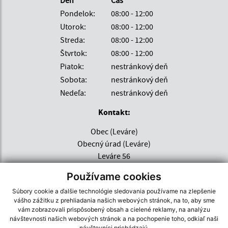
Pondelok:
08:00 - 12:00
Utorok:
08:00 - 12:00
Streda:
08:00 - 12:00
Štvrtok:
08:00 - 12:00
Piatok:
nestránkový deň
Sobota:
nestránkový deň
Nedeľa:
nestránkový deň
Kontakt:
Obec (Leváre)
Obecný úrad (Leváre)
Leváre 56
982 62 Gemerská Ves
Používame cookies
obec.levare@azet.sk
Súbory cookie a ďalšie technológie sledovania používame na zlepšenie
+421 47 559 64 32
vášho zážitku z prehliadania našich webových stránok, na to, aby sme
vám zobrazovali prispôsobený obsah a cielené reklamy, na analýzu
návštevnosti našich webových stránok a na pochopenie toho, odkiaľ naši
IČO: 00649490
návštevníci prichádzajú.