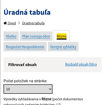
Úradná tabuľa
Úvod
Úradná tabuľa
Všetko
Plán rozvoja obce
Rôzne
Rozpočet-Hospodárenie
Verejné vyhlášky
Filtrovať obsah
Rozbaliť obsah filtra
Názov:
Počet položiek na stránke:
Popis:
Výsledky vyhľadávania v
Rôzne
(počet dokumentov
Dátum zverejnenia od:
vyhovujúcich zadaným kritériám: 17)