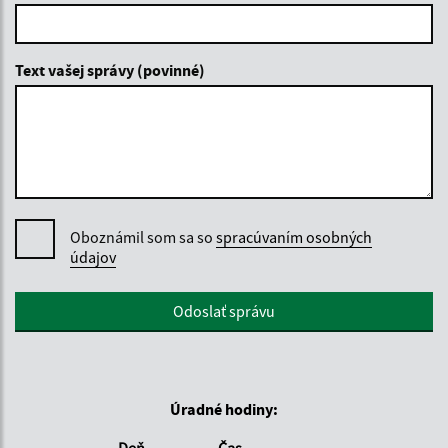
Text vašej správy (povinné)
Oboznámil som sa so
spracúvaním osobných
údajov
Google reCaptcha Response
Odoslať správu
Úradné hodiny:
Deň
Čas