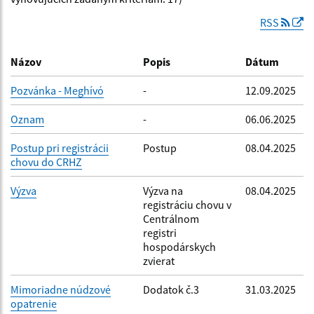
RSS
Dátum zverejnenia do:
Názov
Popis
Dátum
Pozvánka - Meghívó
-
12.09.2025
Filtrovať
Reset
Oznam
-
06.06.2025
Postup pri registrácii
Postup
08.04.2025
chovu do CRHZ
Výzva
Výzva na
08.04.2025
registráciu chovu v
Centrálnom
registri
hospodárskych
zvierat
Mimoriadne núdzové
Dodatok č.3
31.03.2025
opatrenie