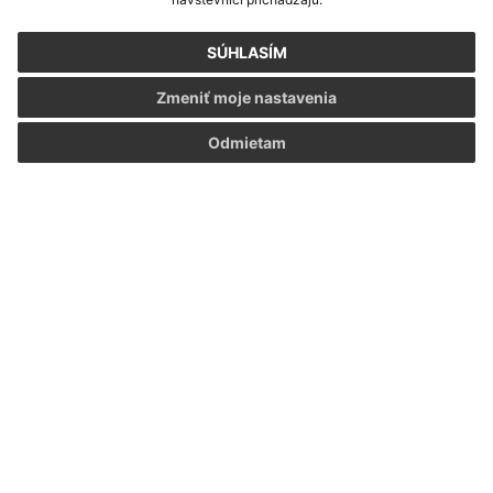
SÚHLASÍM
Zmeniť moje nastavenia
Odmietam
Informácie o stránke:
Vyhlásenie o prístupnosti
Autorské práva