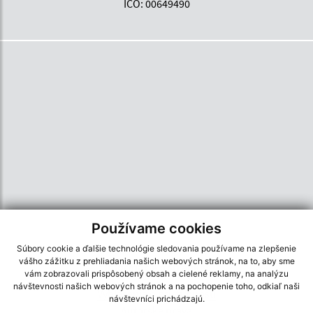
IČO: 00649490
Používame cookies
Súbory cookie a ďalšie technológie sledovania používame na zlepšenie
vášho zážitku z prehliadania našich webových stránok, na to, aby sme
Informácie o stránke:
vám zobrazovali prispôsobený obsah a cielené reklamy, na analýzu
návštevnosti našich webových stránok a na pochopenie toho, odkiaľ naši
Vyhlásenie o prístupnosti
návštevníci prichádzajú.
Autorské práva