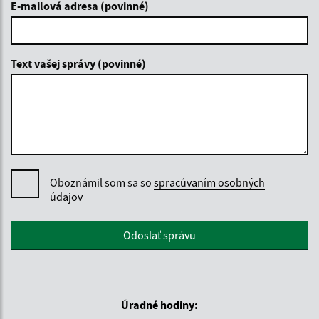
E-mailová adresa (povinné)
Text vašej správy (povinné)
Oboznámil som sa so
spracúvaním osobných
údajov
Google reCaptcha Response
Odoslať správu
Úradné hodiny: