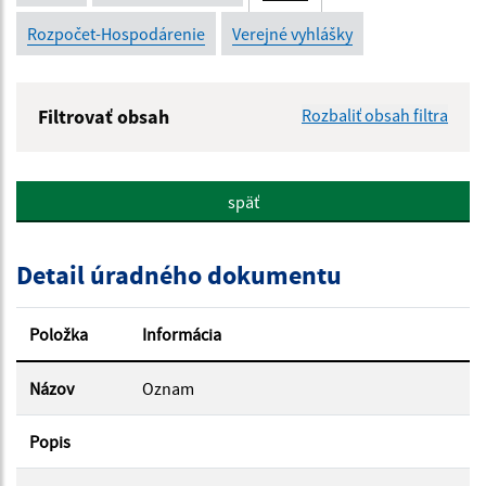
Rozpočet-Hospodárenie
Verejné vyhlášky
Filtrovať obsah
Rozbaliť obsah filtra
Názov:
späť
Popis:
Detail úradného dokumentu
Dátum zverejnenia od:
Položka
Informácia
Dátum zverejnenia do:
Názov
Oznam
Popis
Filtrovať
Reset