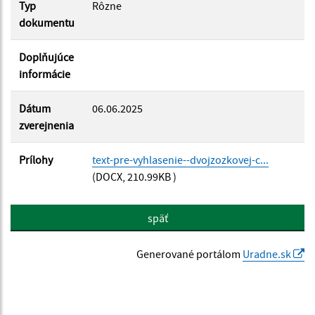
Typ
Rôzne
dokumentu
Doplňujúce
informácie
Dátum
06.06.2025
zverejnenia
Prílohy
text-pre-vyhlasenie--dvojzozkovej-c...
(DOCX, 210.99KB )
späť
Generované portálom
Uradne.sk