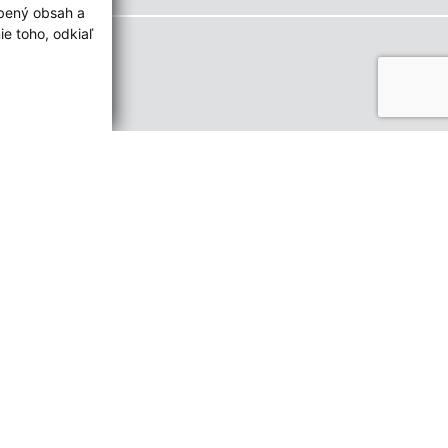
obený obsah a
e toho, odkiaľ
ované:
Správca obsahu:
10:55 hod.
Správca obsahu je Obec Leváre.
Vytvorené v súlade s
Jednotným