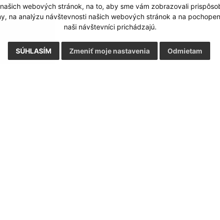
 našich webových stránok, na to, aby sme vám zobrazovali prispôs
my, na analýzu návštevnosti našich webových stránok a na pochopeni
naši návštevníci prichádzajú.
SÚHLASÍM
Zmeniť moje nastavenia
Odmietam
Rýchle odkazy:
Aktualiz
nku
Naša obec
25.05.2026 
História