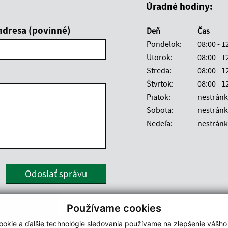
Úradné hodiny:
adresa (povinné)
Deň
Čas
Pondelok:
08:00 - 1
Utorok:
08:00 - 1
Streda:
08:00 - 1
Štvrtok:
08:00 - 1
Piatok:
nestránk
Sobota:
nestránk
Nedeľa:
nestránk
Google reCaptcha Response
Odoslať správu
Používame cookies
okie a ďalšie technológie sledovania používame na zlepšenie vášho