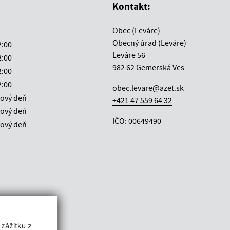
Kontakt:
Obec (Leváre)
Obecný úrad (Leváre)
2:00
Leváre 56
2:00
982 62 Gemerská Ves
2:00
2:00
obec.levare@azet.sk
ový deň
+421 47 559 64 32
ový deň
IČO: 00649490
ový deň
 zážitku z