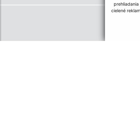
prehliadania
cielené rekla
Informácie o stránke:
Navigácia:
Vyhlásenie o prístupnosti
Vytlačiť aktuálnu strá
Autorské práva
Mapa stránok