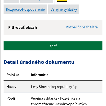
Rozpočet-Hospodárenie
Verejné vyhlášky
Filtrovať obsah
Rozbaliť obsah filtra
Názov:
späť
Popis:
Detail úradného dokumentu
Dátum zverejnenia od:
Položka
Informácia
Dátum zverejnenia do:
Názov
Lesy Slovenskej republiky š.p.
Popis
Verejná vyhláška - Pozvánka na
Filtrovať
zhromaždenie vlasníkov poľovných
Reset