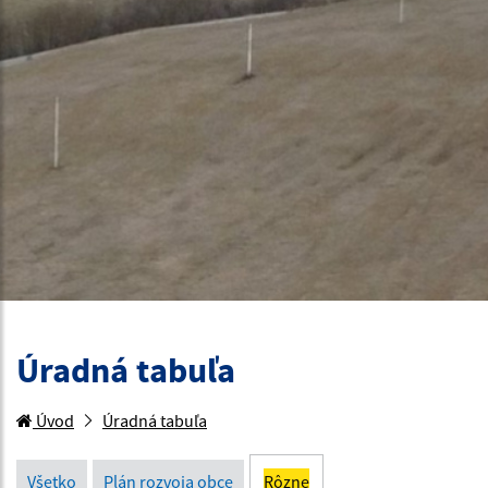
Úradná tabuľa
Úvod
Úradná tabuľa
Všetko
Plán rozvoja obce
Rôzne