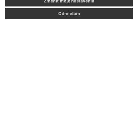
Zmeniť moje nastavenia
Odmietam
Informácie o stránke:
Vyhlásenie o prístupnosti
Autorské práva
Ochrana osobných údajov
Navigácia:
Vytlačiť aktuálnu stránku
Mapa stránok
Cookies
Rýchle odkazy:
Naša obec
História