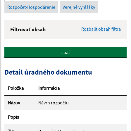
Rozpočet-Hospodárenie
Verejné vyhlášky
Filtrovať obsah
Rozbaliť obsah filtra
Názov:
späť
Popis:
Detail úradného dokumentu
Dátum zverejnenia od:
Položka
Informácia
Dátum zverejnenia do:
Názov
Návrh rozpočtu
Popis
Filtrovať
Reset