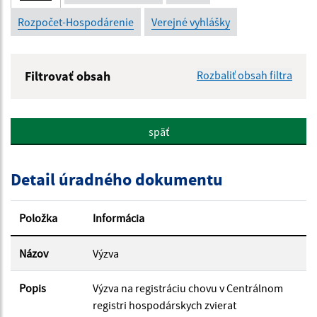
Rozpočet-Hospodárenie
Verejné vyhlášky
Filtrovať obsah
Rozbaliť obsah filtra
Názov:
späť
Popis:
Detail úradného dokumentu
Dátum zverejnenia od:
Položka
Informácia
Dátum zverejnenia do:
Názov
Výzva
Popis
Výzva na registráciu chovu v Centrálnom
Filtrovať
registri hospodárskych zvierat
Reset