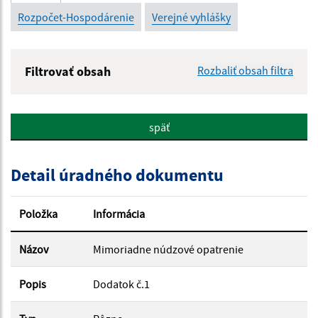
Rozpočet-Hospodárenie
Verejné vyhlášky
Filtrovať obsah
Rozbaliť obsah filtra
Názov:
späť
Popis:
Detail úradného dokumentu
Dátum zverejnenia od:
Položka
Informácia
Dátum zverejnenia do:
Názov
Mimoriadne núdzové opatrenie
Popis
Dodatok č.1
Filtrovať
Reset